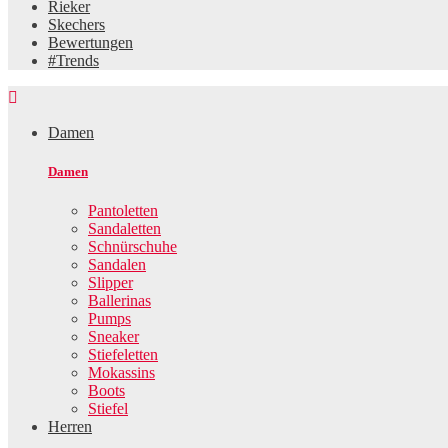
Rieker
Skechers
Bewertungen
#Trends

Damen
Damen
Pantoletten
Sandaletten
Schnürschuhe
Sandalen
Slipper
Ballerinas
Pumps
Sneaker
Stiefeletten
Mokassins
Boots
Stiefel
Herren