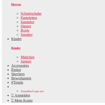
Herren
Schnürschuhe
Pantoletten
Sandalen
Slipper
Boots
Sneaker
Kinder
Kinder
Mädchen
Jungen
Accessoires
Rieker
Skechers
Bewertungen
#Trends
Anmelden/Login mit:

Anmelden

Mein Konto