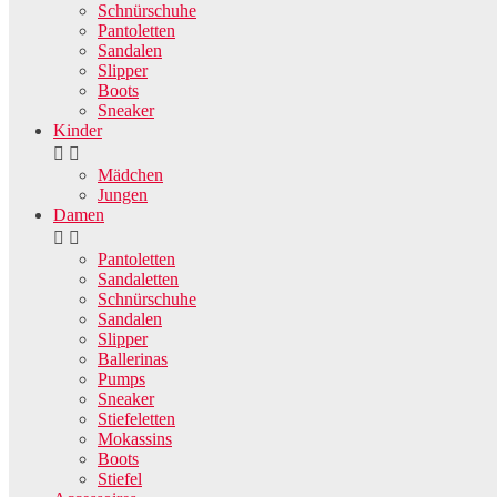
Schnürschuhe
Pantoletten
Sandalen
Slipper
Boots
Sneaker
Kinder


Mädchen
Jungen
Damen


Pantoletten
Sandaletten
Schnürschuhe
Sandalen
Slipper
Ballerinas
Pumps
Sneaker
Stiefeletten
Mokassins
Boots
Stiefel