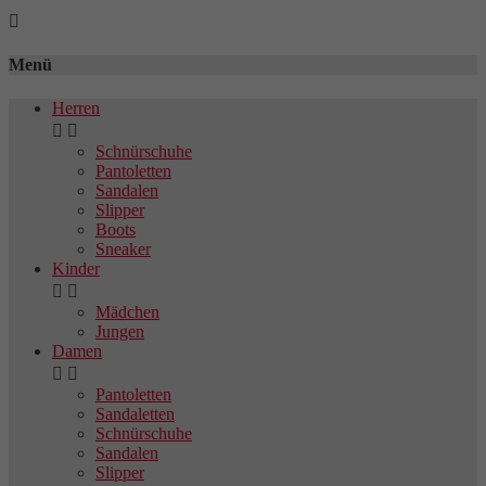

Menü
Herren


Schnürschuhe
Pantoletten
Sandalen
Slipper
Boots
Sneaker
Kinder


Mädchen
Jungen
Damen


Pantoletten
Sandaletten
Schnürschuhe
Sandalen
Slipper