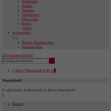
Ballerinas
Pumps
Sneaker
Stiefeletten
Mokassins
Boots
Stiefel
Accessoires


Rieker Handtaschen
Handtaschen


Mein
Warenkorb
0,00 €
0
Warenkorb
Es gibt keine Artikel mehr in Ihrem Warenkorb

Damen