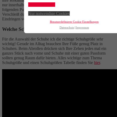
Ihre Reklamation kümmern. Bitte beachten Sie, dass Reklamationen
Alle akzeptieren
nur innerhalb von zwei Jahren möglich sind. Zudem liegt bei den
folgenden Punkten grundsätzlich kein Reklamationsgrund vor:
Nur notwendige Cookies
Verschleiß durch Gebrauch, falsche Pflege, Abfärbungen,
Eindringen von Feuchtigkeit und unsachgemäße Verwendung.
Benutzerdefinierte Cookie Einstellungen
Datenschutz
Impressum
Welche Schuhgröße habe ich?
Für die Auswahl der Schuhe ich die richtige Schuhgröße sehr
wichtig! Gerade im Alltag brauchen Ihre Füße genug Platz in
Schuhen. Beim Abrollen drücken sich Ihre Zehen jedes mal ein
ganzes Stück nach vorne und Schuhe mit einer guten Passform
sollten genug Raum dafür bieten. Alles wichtige zum Thema
Schuhgröße und einen Schuhgrößen Tabelle finden Sie
hier
.