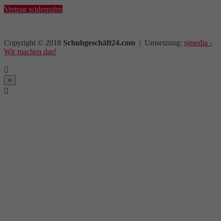
Vertrag widerrufen
Copyright © 2018
Schuhgeschäft24.com
| Umsetzung:
sjmedia -
Wir machen das!

×
