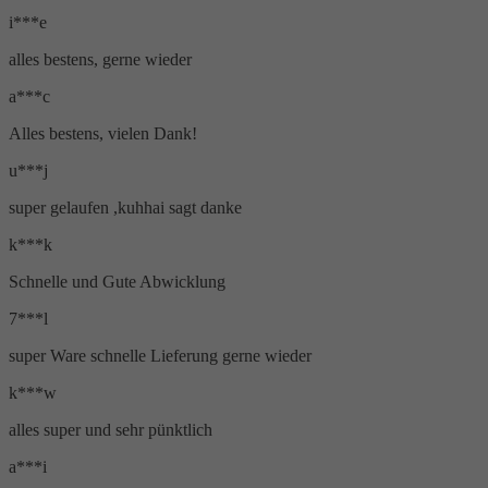
i***e
alles bestens, gerne wieder
a***c
Alles bestens, vielen Dank!
u***j
super gelaufen ,kuhhai sagt danke
k***k
Schnelle und Gute Abwicklung
7***l
super Ware schnelle Lieferung gerne wieder
k***w
alles super und sehr pünktlich
a***i