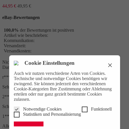
44,95 €
49,95 €
eBay-Bewertungen
100,0%
der Bewertungen ist positiven
Artikel wie beschrieben:
Kommunikation:
Versandzeit:
Versandkosten:
Nicht so schnelle Lieferung, weiter alles klar. Gute Preis,
Cookie Einstellungen
×
Dankeschön
Auch wir nutzen verschiedene Arten von Cookies.
r***h
Technische und notwendige Cookies benötigen wir
zwingend. Sie können jederzeit den verschiedenen
Sehr schön!
Cookie-Kategorien Ihre Zustimmung oder Ablehnung
erteilen oder nur ganz gezielt bestimmte Cookies
2***3
zulassen.
Schnelle Lieferung, alles Bestens. Danke
Notwendige Cookies
Funktionell
Statistiken und Personalisierung
1***s
Alle akzeptieren
Alles Bestens, schnelle Lieferung, Ware 1a