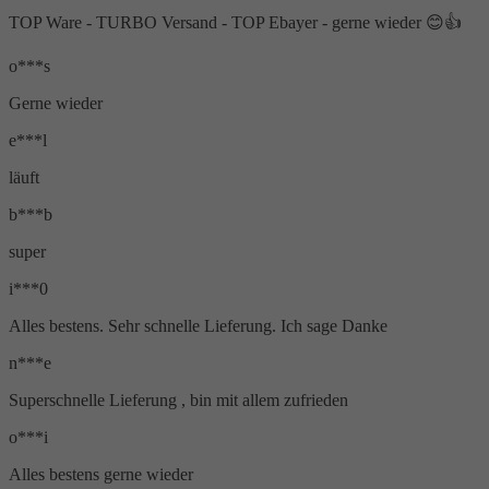
TOP Ware - TURBO Versand - TOP Ebayer - gerne wieder 😊👍
o***s
Gerne wieder
e***l
läuft
b***b
super
i***0
Alles bestens. Sehr schnelle Lieferung. Ich sage Danke
n***e
Superschnelle Lieferung , bin mit allem zufrieden
o***i
Alles bestens gerne wieder