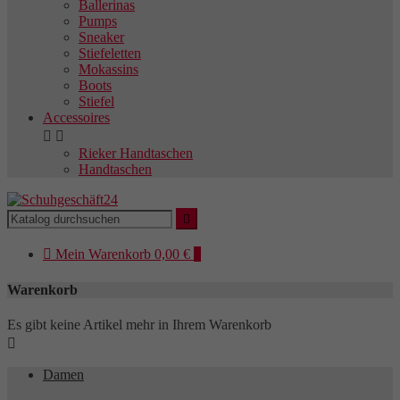
Ballerinas
Pumps
Sneaker
Stiefeletten
Mokassins
Boots
Stiefel
Accessoires


Rieker Handtaschen
Handtaschen


Mein
Warenkorb
0,00 €
0
Warenkorb
Es gibt keine Artikel mehr in Ihrem Warenkorb

Damen