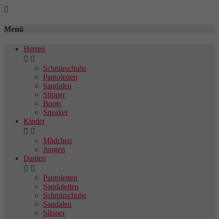

Menü
Herren


Schnürschuhe
Pantoletten
Sandalen
Slipper
Boots
Sneaker
Kinder


Mädchen
Jungen
Damen


Pantoletten
Sandaletten
Schnürschuhe
Sandalen
Slipper