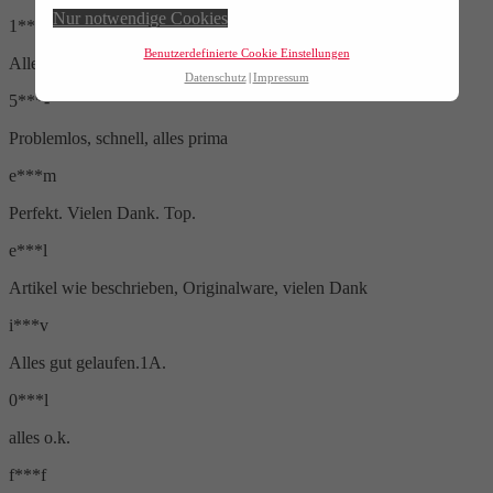
Nur notwendige Cookies
1***f
Benutzerdefinierte Cookie Einstellungen
Alles Perfekt !
Datenschutz
Impressum
5***-
Problemlos, schnell, alles prima
e***m
Perfekt. Vielen Dank. Top.
e***l
Artikel wie beschrieben, Originalware, vielen Dank
i***v
Alles gut gelaufen.1A.
0***l
alles o.k.
f***f