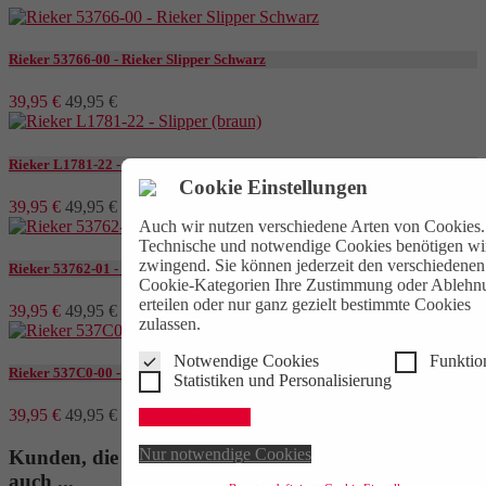
Rieker 53766-00 - Rieker Slipper Schwarz
39,95 €
49,95 €
Rieker L1781-22 - Rieker Slipper Braun
Cookie Einstellungen
39,95 €
49,95 €
Auch wir nutzen verschiedene Arten von Cookies.
Technische und notwendige Cookies benötigen wi
zwingend. Sie können jederzeit den verschiedenen
Rieker 53762-01 - Rieker Slipper Schwarz
Cookie-Kategorien Ihre Zustimmung oder Ablehn
erteilen oder nur ganz gezielt bestimmte Cookies
39,95 €
49,95 €
zulassen.
Notwendige Cookies
Funktio
Rieker 537C0-00 - Rieker Slipper Schwarz
Statistiken und Personalisierung
39,95 €
49,95 €
Alle akzeptieren
Nur notwendige Cookies
Kunden, die diesen Artikel gekauft haben, kauften
auch ...