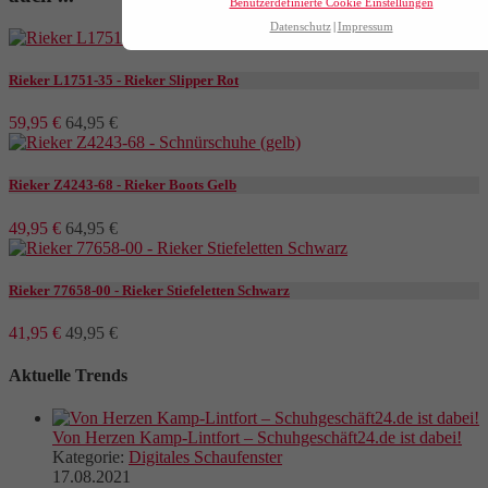
Benutzerdefinierte Cookie Einstellungen
Datenschutz
Impressum
Rieker L1751-35 - Rieker Slipper Rot
59,95 €
64,95 €
Rieker Z4243-68 - Rieker Boots Gelb
49,95 €
64,95 €
Rieker 77658-00 - Rieker Stiefeletten Schwarz
41,95 €
49,95 €
Aktuelle Trends
Von Herzen Kamp-Lintfort – Schuhgeschäft24.de ist dabei!
Kategorie:
Digitales Schaufenster
17.08.2021