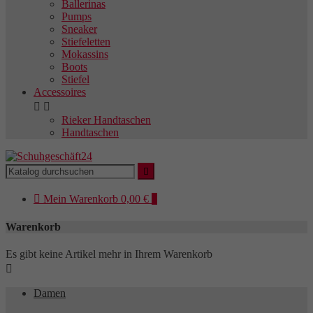
Ballerinas
Pumps
Sneaker
Stiefeletten
Mokassins
Boots
Stiefel
Accessoires


Rieker Handtaschen
Handtaschen


Mein
Warenkorb
0,00 €
0
Warenkorb
Es gibt keine Artikel mehr in Ihrem Warenkorb

Damen