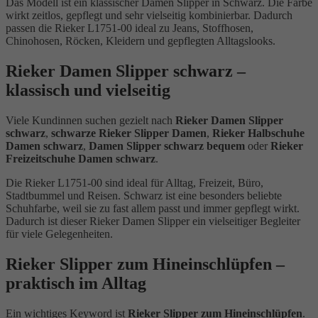
Das Modell ist ein klassischer Damen Slipper in Schwarz. Die Farbe
wirkt zeitlos, gepflegt und sehr vielseitig kombinierbar. Dadurch
passen die Rieker L1751-00 ideal zu Jeans, Stoffhosen,
Chinohosen, Röcken, Kleidern und gepflegten Alltagslooks.
Rieker Damen Slipper schwarz –
klassisch und vielseitig
Viele Kundinnen suchen gezielt nach
Rieker Damen Slipper
schwarz
,
schwarze Rieker Slipper Damen
,
Rieker Halbschuhe
Damen schwarz
,
Damen Slipper schwarz bequem
oder
Rieker
Freizeitschuhe Damen schwarz
.
Die Rieker L1751-00 sind ideal für Alltag, Freizeit, Büro,
Stadtbummel und Reisen. Schwarz ist eine besonders beliebte
Schuhfarbe, weil sie zu fast allem passt und immer gepflegt wirkt.
Dadurch ist dieser Rieker Damen Slipper ein vielseitiger Begleiter
für viele Gelegenheiten.
Rieker Slipper zum Hineinschlüpfen –
praktisch im Alltag
Ein wichtiges Keyword ist
Rieker Slipper zum Hineinschlüpfen
.