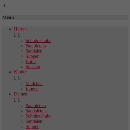

Menü
Herren


Schnürschuhe
Pantoletten
Sandalen
Slipper
Boots
Sneaker
Kinder


Mädchen
Jungen
Damen


Pantoletten
Sandaletten
Schnürschuhe
Sandalen
Slipper