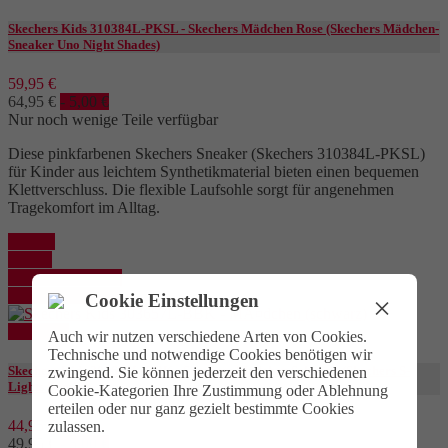
Skechers Kids 310384L-PKSL - Skechers Mädchen Rose (Skechers Mädchen-
Sneaker Uno Night Shades)
59,95 €
64,95 €
- 5,00 €
Nur noch wenige Teile verfügbar
Diese pinkfarbenen Skechers Sneaker (Skechers 310384L-PKSL)
für Kinder aus leichtem Synthetikmaterial bieten einen bequemen
Klettverschluss. Die flexible Laufsohle sorgt für angenehmen
Tragekomfort im Alltag.
Kaufen
Details
In den Warenkorb
Details anzeigen
Cookie Einstellungen
×
Reduziert
Auch wir nutzen verschiedene Arten von Cookies.
Technische und notwendige Cookies benötigen wir
Skechers Kids 303657L-BBK - Skechers Mädchen Schwarz (Skechers S-
zwingend. Sie können jederzeit den verschiedenen
Lights Remix)
Cookie-Kategorien Ihre Zustimmung oder Ablehnung
erteilen oder nur ganz gezielt bestimmte Cookies
44,95 €
zulassen.
49,95 €
- 5,00 €