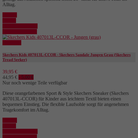
Alltag.
Kaufen
Details
In den Warenkorb
Details anzeigen
Reduziert
Skechers Kids 407013L-CCOR - Skechers Sandale Jungen Grau (Skechers
Tread Seeker)
39,95 €
44,95 €
- 5,00 €
Nur noch wenige Teile verfügbar
Diese orangefarbenen Sport & Style Skechers Sneaker (Skechers
407013L-CCOR) für Kinder aus leichtem Textil bieten einen
bequemen Einstieg. Die flexible Laufsohle sorgt für angenehmen
Tragekomfort im Alltag.
Kaufen
Details
In den Warenkorb
Details anzeigen