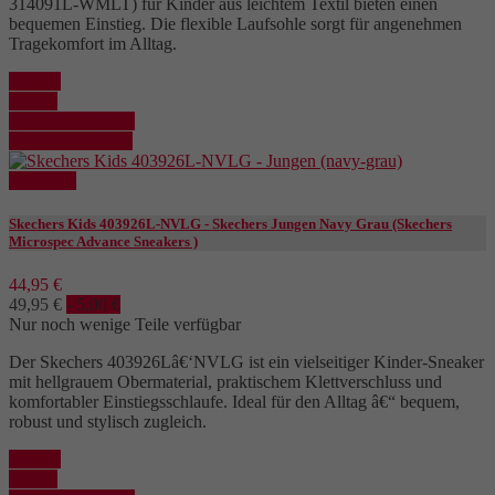
314091L-WMLT) für Kinder aus leichtem Textil bieten einen
bequemen Einstieg. Die flexible Laufsohle sorgt für angenehmen
Tragekomfort im Alltag.
Kaufen
Details
In den Warenkorb
Details anzeigen
Reduziert
Skechers Kids 403926L-NVLG - Skechers Jungen Navy Grau (Skechers
Microspec Advance Sneakers )
44,95 €
49,95 €
- 5,00 €
Nur noch wenige Teile verfügbar
Der Skechers 403926Lâ€‘NVLG ist ein vielseitiger Kinder-Sneaker
mit hellgrauem Obermaterial, praktischem Klettverschluss und
komfortabler Einstiegsschlaufe. Ideal für den Alltag â€“ bequem,
robust und stylisch zugleich.
Kaufen
Details