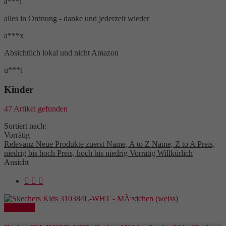
a***i
alles in Ordnung - danke und jederzeit wieder
a***x
Absichtlich lokal und nicht Amazon
u***t
Kinder
47 Artikel gefunden
Sortiert nach:
Vorrätig
Relevanz
Neue Produkte zuerst
Name, A to Z
Name, Z to A
Preis,
niedrig bis hoch
Preis, hoch bis niedrig
Vorrätig
Willkürlich
Ansicht



Reduziert