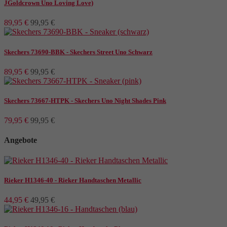
JGoldcrown Uno Loving Love)
beige
1
blau
10
89,95 €
99,95 €
blau grau kombi
2
gelb
1
Skechers 73690-BBK - Skechers Street Uno Schwarz
grau
2
89,95 €
99,95 €
grau-rot
1
hell blau
1
Skechers 73667-HTPK - Skechers Uno Night Shades Pink
lila
3
mint
2
79,95 €
99,95 €
muti
1
Angebote
Navy-Blau
1
navy-grau
1
pink
1
Rieker H1346-40 - Rieker Handtaschen Metallic
pink-multi
2
rosa
2
44,95 €
49,95 €