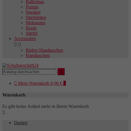
Ballerinas
Pumps
Sneaker
Stiefeletten
Mokassins
Boots
Stiefel
Accessoires


Rieker Handtaschen
Handtaschen


Mein
Warenkorb
0,00 €
0
Warenkorb
Es gibt keine Artikel mehr in Ihrem Warenkorb

Damen