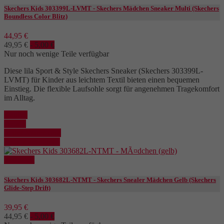
Skechers Kids 303399L-LVMT - Skechers Mädchen Sneaker Multi (Skechers
Boundless Color Blitz)
44,95 €
49,95 €
- 5,00 €
Nur noch wenige Teile verfügbar
Diese lila Sport & Style Skechers Sneaker (Skechers 303399L-
LVMT) für Kinder aus leichtem Textil bieten einen bequemen
Einstieg. Die flexible Laufsohle sorgt für angenehmen Tragekomfort
im Alltag.
Kaufen
Details
In den Warenkorb
Details anzeigen
Reduziert
Skechers Kids 303682L-NTMT - Skechers Snealer Mädchen Gelb (Skechers
Glide-Step Drift)
39,95 €
44,95 €
- 5,00 €