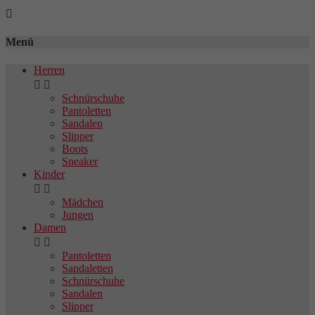

Menü
Herren


Schnürschuhe
Pantoletten
Sandalen
Slipper
Boots
Sneaker
Kinder


Mädchen
Jungen
Damen


Pantoletten
Sandaletten
Schnürschuhe
Sandalen
Slipper