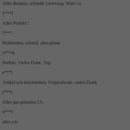
Alles Bestens, schnelle Lieferung, Ware 1a
1***f
Alles Perfekt !
5***-
Problemlos, schnell, alles prima
e***m
Perfekt. Vielen Dank. Top.
e***l
Artikel wie beschrieben, Originalware, vielen Dank
i***v
Alles gut gelaufen.1A.
0***l
alles o.k.