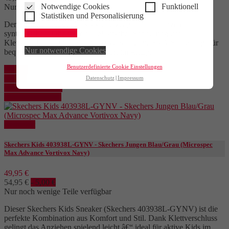
Notwendige Cookies
Funktionell
Nur noch wenige Teile verfügbar
Statistiken und Personalisierung
Der Skechers 303657L-BBK überzeugt mit schwarzem,
Alle akzeptieren
synthetischem Obermaterial, elastischer Schnürung und
Klettverschluss â€“ ideal für aktive Kids. Die EVA-Sohle sorgt für
Nur notwendige Cookies
bequemen, flexiblen Schrittkomfort im Alltag.
Benutzerdefinierte Cookie Einstellungen
Kaufen
Details
Datenschutz
Impressum
In den Warenkorb
Details anzeigen
Reduziert
Skechers Kids 403938L-GYNV - Skechers Jungen Blau/Grau (Microspec
Max Advance Vortivox Navy)
49,95 €
54,95 €
- 5,00 €
Nur noch wenige Teile verfügbar
Dieser Skechers Kids Sneaker (Skechers 403938L-GYNV) ist die
perfekte Kombination aus Komfort und Stil. Dank Klettverschluss
gelingt das Anziehen spielend leicht â€“ ideal für aktive Kids im