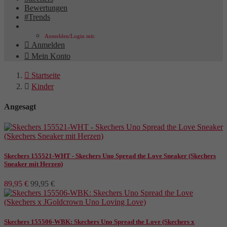
Bewertungen
#Trends
Anmelden/Login mit:

Anmelden

Mein Konto

Startseite

Kinder
Angesagt
Hersteller
Skechers 155521-WHT - Skechers Uno Spread the Love Sneaker (Skechers
Sneaker mit Herzen)
89,95 €
99,95 €
Preis
€
€
Farbe
Skechers 155506-WBK: Skechers Uno Spread the Love (Skechers x