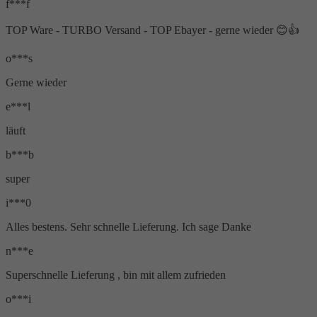
f***f
TOP Ware - TURBO Versand - TOP Ebayer - gerne wieder 😊👍
o***s
Gerne wieder
e***l
läuft
b***b
super
i***0
Alles bestens. Sehr schnelle Lieferung. Ich sage Danke
n***e
Superschnelle Lieferung , bin mit allem zufrieden
o***i