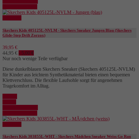
In den Warenkorb
Details anzeigen
Reduziert
Skechers Kids 405125L-NVLM - Skechers Sneaker Jungen Blau (Skechers
Glide-Step Drift Zorzox)
39,95 €
44,95 €
- 5,00 €
Nur noch wenige Teile verfügbar
Diese dunkelblauen Skechers Sneaker (Skechers 405125L-NVLM)
für Kinder aus leichtem Synthetikmaterial bieten einen bequemen
Klettverschluss. Die flexible Laufsohle sorgt für angenehmen
Tragekomfort im Alltag.
Kaufen
Details
In den Warenkorb
Details anzeigen
Reduziert
Skechers Kids 303855L-WHT - Skechers Mädchen Sneaker Weiss Go Run