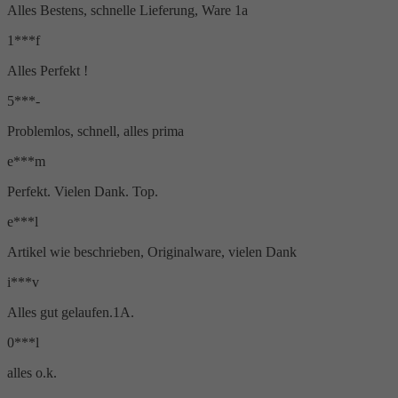
Alles Bestens, schnelle Lieferung, Ware 1a
blau
213
blau kombi
16
1***f
Blau-Lila
1
Alles Perfekt !
blau-orange
1
5***-
braun
76
Problemlos, schnell, alles prima
braun Kombi
2
Dunkel blau
2
e***m
dunkelblau
2
Perfekt. Vielen Dank. Top.
dunkelbraun
1
e***l
dunkelgrau
2
gelb
21
Artikel wie beschrieben, Originalware, vielen Dank
i***v
Alles gut gelaufen.1A.
0***l
alles o.k.