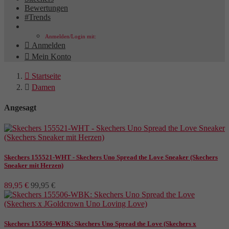
Bewertungen
#Trends
Anmelden/Login mit:

Anmelden

Mein Konto

Startseite

Damen
Angesagt
Hersteller
Skechers 155521-WHT - Skechers Uno Spread the Love Sneaker (Skechers
Sneaker mit Herzen)
89,95 €
99,95 €
Preis
€
€
Damen
Skechers 155506-WBK: Skechers Uno Spread the Love (Skechers x