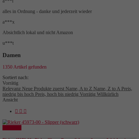
a***i
alles in Ordnung - danke und jederzeit wieder
a***x
Absichtlich lokal und nicht Amazon
u***t
Damen
1350 Artikel gefunden
Sortiert nach:
Vorrätig
Relevanz
Neue Produkte zuerst
Name, A to Z
Name, Z to A
Preis,
niedrig bis hoch
Preis, hoch bis niedrig
Vorrätig
Willkürlich
Ansicht



Reduziert