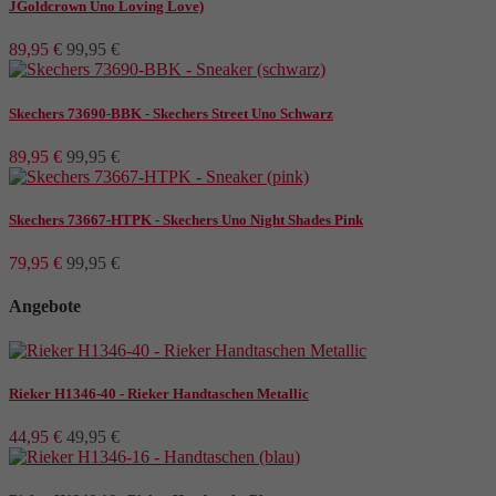
JGoldcrown Uno Loving Love)
Ballerinas
4
Boots
242
89,95 €
99,95 €
Mokassins
1
Pantoletten
143
Skechers 73690-BBK - Skechers Street Uno Schwarz
Pumps
16
Sandalen
204
89,95 €
99,95 €
Sandaletten
30
Schnürschuhe
72
Skechers 73667-HTPK - Skechers Uno Night Shades Pink
Slipper
252
79,95 €
99,95 €
Sneaker
252
Stiefel
38
Angebote
Stiefeletten
83
Größe
Rieker H1346-40 - Rieker Handtaschen Metallic
36
255
44,95 €
49,95 €
36.0
2
37
322