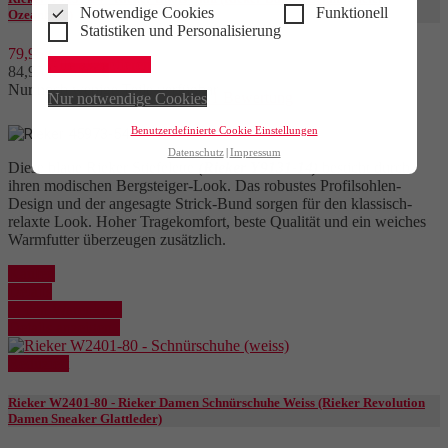
Notwendige Cookies
Funktionell
Ozeanblau)
Statistiken und Personalisierung
79,95 €
Alle akzeptieren
84,95 €
- 5,00 €
Nur noch wenige Teile verfügbar
1 Bewertung
Nur notwendige Cookies
Benutzerdefinierte Cookie Einstellungen
Datenschutz
Impressum
Diese blaue Rieker Stiefelette
(Rieker Y9131-14)
besticht durch
ihren modischen Bergsteiger-Look. Das robustes Profilsohlen-
Design und der angesagte Strick-Bund sorgen für den klassisch-
relaxte Look. Hoher Tragekomfort, beste Qualität und ein weiches
Warmfutter überzeugen zusätzlich.
Kaufen
Details
In den Warenkorb
Details anzeigen
Reduziert
Rieker W2401-80 - Rieker Damen Schnürschuhe Weiss (Rieker Revolution
Damen Sneaker Glattleder)