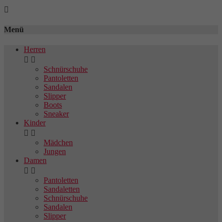

Menü
Herren


Schnürschuhe
Pantoletten
Sandalen
Slipper
Boots
Sneaker
Kinder


Mädchen
Jungen
Damen


Pantoletten
Sandaletten
Schnürschuhe
Sandalen
Slipper