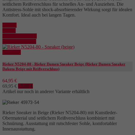
seitlichem Reißverschluss für schnelles An- und Ausziehen. Die
Antistress-Sohle mit shock-absorbierender Wirkung sorgt für idealen
Komfort. Ideal auch bei langen Tagen.
Kaufen
Details
In den Warenkorb
Details anzeigen
Reduziert
Rieker N5204-80 - Rieker Damen Sneaker Beige (Rieker Damen Sneaker
Dakota Beige mit Reißverschluss)
64,95 €
69,95 €
- 5,00 €
Artikel nur noch in anderer Variante erhältlich
Rieker Sneaker in Beige (Rieker N5204-80) mit Kunstleder-
Obermaterial und seitlichem Reißverschluss kombiniert mit
Schnürung. Ausstattung mit rutschfester Sohle, komfortabler
Innenausstattung.