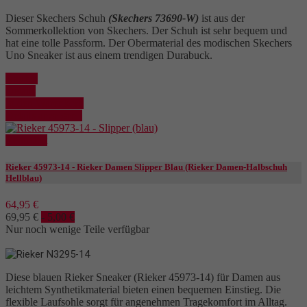
Dieser Skechers Schuh
(Skechers 73690-W)
ist aus der
Sommerkollektion von Skechers. Der Schuh ist sehr bequem und
hat eine tolle Passform. Der Obermaterial des modischen Skechers
Uno Sneaker ist aus einem trendigen Durabuck.
Kaufen
Details
In den Warenkorb
Details anzeigen
Reduziert
Rieker 45973-14 - Rieker Damen Slipper Blau (Rieker Damen-Halbschuh
Hellblau)
64,95 €
69,95 €
- 5,00 €
Nur noch wenige Teile verfügbar
Diese blauen Rieker Sneaker (Rieker 45973-14) für Damen aus
leichtem Synthetikmaterial bieten einen bequemen Einstieg. Die
flexible Laufsohle sorgt für angenehmen Tragekomfort im Alltag.