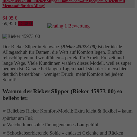
Rieker 45973-00 - Rieker Slipper Damen Schwarz (bequem & leicht mit
Memosoft für den Alltag)
64,95 €
69,95 €
- 5,00 €
1 Bewertung
Der Rieker Sliper in Schwarz
(Rieker 45973-00)
ist der ideale
Alltagsschuh für Damen, die Wert auf Komfort legen. Einfach
reinschlüpfen und wohlfühlen – perfekt für Arbeit, Freizeit und
lange Wege. Viele Kundinnen wählen dieses Modell, weil es super
bequem ist. Gerade bei langen Tagen macht sich der Unterschied
deutlich bemerkbar – weniger Druck, mehr Komfort bei jedem
Schritt!
Warum der Rieker Slipper (Rieker 45973-00) so
beliebt ist:
⭐ Beliebtes Rieker Komfort-Modell: Extra leicht & flexibel – kaum
spürbar am Fuß
⭐ Weiche Innensohle für angenehmes Laufgefühl
⭐ Schockabsorbierende Sohle – entlastet Gelenke und Rücken