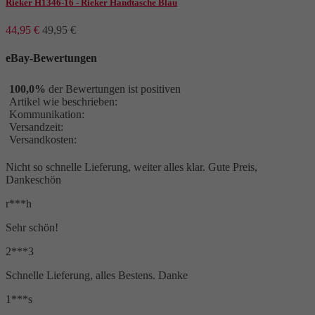
37.0
3
Rieker H1346-16 - Rieker Handtasche Blau
38
379
44,95 €
49,95 €
38.0
6
39
381
eBay-Bewertungen
39.0
6
100,0%
der Bewertungen ist positiven
40
376
Artikel wie beschrieben:
40.0
6
Kommunikation:
Versandzeit:
41
362
Versandkosten:
41.0
6
42
331
Nicht so schnelle Lieferung, weiter alles klar. Gute Preis,
Dankeschön
42.0
6
43
51
r***h
Sehr schön!
Farbe
2***3
AltrosÃ©
1
beige
141
Schnelle Lieferung, alles Bestens. Danke
beige kombi
1
1***s
beige-gold
1