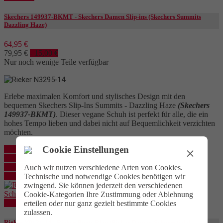
Skechers 149937-BKMT - Skechers Damen Slip-ins (Skechers Summits
Dazzling Haze)
64,95 €
79,95 €
- 15,00 €
Nur noch wenige Teile verfügbar
Erlebe maximalen Komfort und stylisches Design mit den
bequemen Skechers Slip-Ins Summits - Dazzling Haze
(Skechers
149937-BKMT)
. Dieser vegane Schuh ist perfekt für alle, die ein
hohes Tempo lieben und dabei nicht auf Bequemlichkeit verzichten
möchten.
Cookie Einstellungen
×
Kaufen
Details
In den Warenkorb
Auch wir nutzen verschiedene Arten von Cookies.
Details anzeigen
Technische und notwendige Cookies benötigen wir
zwingend. Sie können jederzeit den verschiedenen
Cookie-Kategorien Ihre Zustimmung oder Ablehnung
Reduziert
erteilen oder nur ganz gezielt bestimmte Cookies
zulassen.
Rieker Y9131-14 - Rieker Boots Blau (Rieker Damen-Schnürstiefel