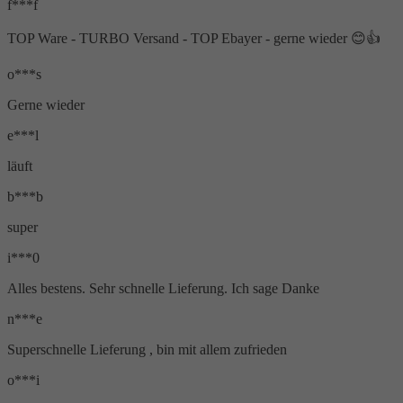
f***f
TOP Ware - TURBO Versand - TOP Ebayer - gerne wieder 😊👍
o***s
Gerne wieder
e***l
läuft
b***b
super
i***0
Alles bestens. Sehr schnelle Lieferung. Ich sage Danke
n***e
Superschnelle Lieferung , bin mit allem zufrieden
o***i