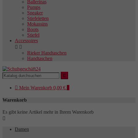
Ballerinas
Pumps
Sneaker
Stiefeletten
Mokassins
Boots
Stiefel
Accessoires


Rieker Handtaschen
Handtaschen


Mein
Warenkorb
0,00 €
0
Warenkorb
Es gibt keine Artikel mehr in Ihrem Warenkorb

Damen