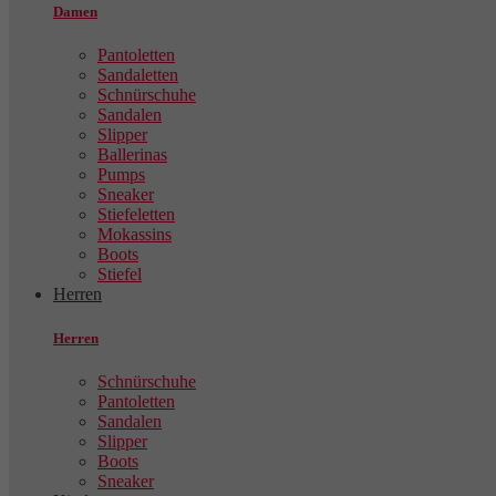
Damen
Pantoletten
Sandaletten
Schnürschuhe
Sandalen
Slipper
Ballerinas
Pumps
Sneaker
Stiefeletten
Mokassins
Boots
Stiefel
Herren
Herren
Schnürschuhe
Pantoletten
Sandalen
Slipper
Boots
Sneaker