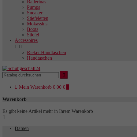
Ballerinas
Pumps
Sneaker
Stiefeletten
Mokassins
Boots
Stiefel
Accessoires


Rieker Handtaschen
Handtaschen


Mein
Warenkorb
0,00 €
0
Warenkorb
Es gibt keine Artikel mehr in Ihrem Warenkorb

Damen