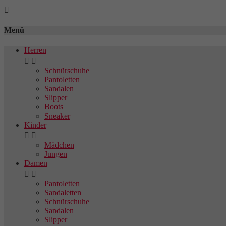

Menü
Herren


Schnürschuhe
Pantoletten
Sandalen
Slipper
Boots
Sneaker
Kinder


Mädchen
Jungen
Damen


Pantoletten
Sandaletten
Schnürschuhe
Sandalen
Slipper