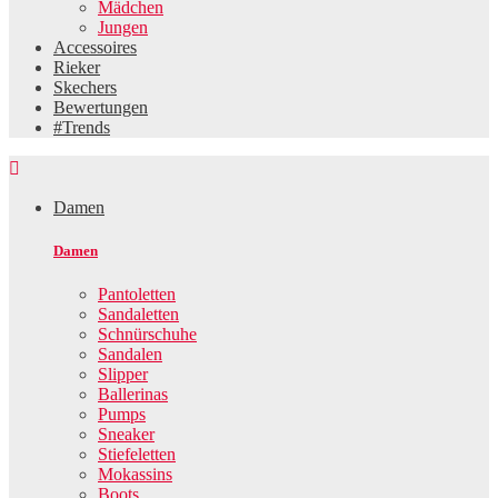
Mädchen
Jungen
Accessoires
Rieker
Skechers
Bewertungen
#Trends

Damen
Damen
Pantoletten
Sandaletten
Schnürschuhe
Sandalen
Slipper
Ballerinas
Pumps
Sneaker
Stiefeletten
Mokassins
Boots