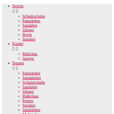
Herren


Schnürschuhe
Pantoletten
Sandalen
Slipper
Boots
Sneaker
Kinder


Mädchen
Jungen
Damen


Pantoletten
Sandaletten
Schnürschuhe
Sandalen
Slipper
Ballerinas
Pumps
Sneaker
Stiefeletten