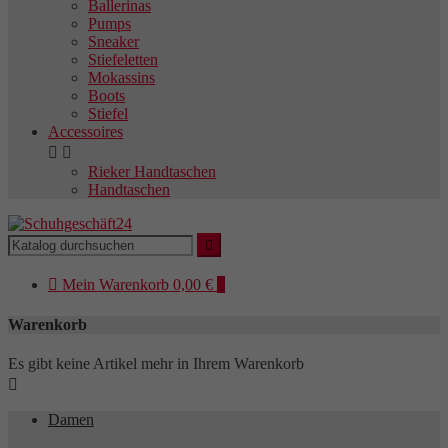
Ballerinas
Pumps
Sneaker
Stiefeletten
Mokassins
Boots
Stiefel
Accessoires


Rieker Handtaschen
Handtaschen


Mein
Warenkorb
0,00 €
0
Warenkorb
Es gibt keine Artikel mehr in Ihrem Warenkorb

Damen