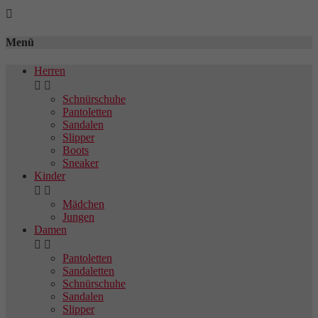

Menü
Herren


Schnürschuhe
Pantoletten
Sandalen
Slipper
Boots
Sneaker
Kinder


Mädchen
Jungen
Damen


Pantoletten
Sandaletten
Schnürschuhe
Sandalen
Slipper