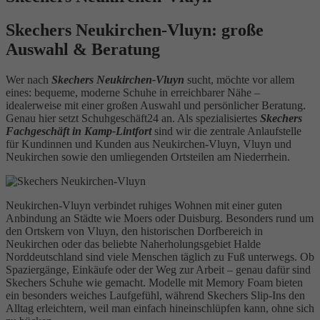
Skechers Neukirchen-Vluyn: große
Auswahl & Beratung
Wer nach
Skechers Neukirchen-Vluyn
sucht, möchte vor allem
eines: bequeme, moderne Schuhe in erreichbarer Nähe –
idealerweise mit einer großen Auswahl und persönlicher Beratung.
Genau hier setzt Schuhgeschäft24 an. Als spezialisiertes
Skechers
Fachgeschäft in Kamp-Lintfort
sind wir die zentrale Anlaufstelle
für Kundinnen und Kunden aus Neukirchen-Vluyn, Vluyn und
Neukirchen sowie den umliegenden Ortsteilen am Niederrhein.
Neukirchen-Vluyn verbindet ruhiges Wohnen mit einer guten
Anbindung an Städte wie Moers oder Duisburg. Besonders rund um
den Ortskern von Vluyn, den historischen Dorfbereich in
Neukirchen oder das beliebte Naherholungsgebiet Halde
Norddeutschland sind viele Menschen täglich zu Fuß unterwegs. Ob
Spaziergänge, Einkäufe oder der Weg zur Arbeit – genau dafür sind
Skechers Schuhe wie gemacht. Modelle mit Memory Foam bieten
ein besonders weiches Laufgefühl, während Skechers Slip-Ins den
Alltag erleichtern, weil man einfach hineinschlüpfen kann, ohne sich