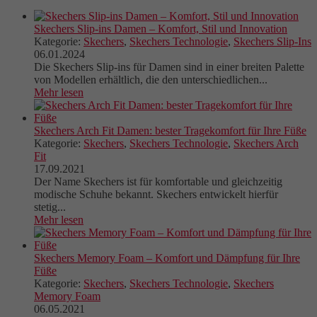
Skechers Slip-ins Damen – Komfort, Stil und Innovation
Kategorie:
Skechers
,
Skechers Technologie
,
Skechers Slip-Ins
06.01.2024
Die Skechers Slip-ins für Damen sind in einer breiten Palette
von Modellen erhältlich, die den unterschiedlichen...
Mehr lesen
Skechers Arch Fit Damen: bester Tragekomfort für Ihre Füße
Kategorie:
Skechers
,
Skechers Technologie
,
Skechers Arch
Fit
17.09.2021
Der Name Skechers ist für komfortable und gleichzeitig
modische Schuhe bekannt. Skechers entwickelt hierfür
stetig...
Mehr lesen
Skechers Memory Foam – Komfort und Dämpfung für Ihre
Füße
Kategorie:
Skechers
,
Skechers Technologie
,
Skechers
Memory Foam
06.05.2021