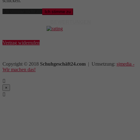
schicken.
Ich stimme nicht zu
Ich stimme zu
BEWERTUNGEN
Vertrag widerrufen
Copyright © 2018
Schuhgeschäft24.com
| Umsetzung:
sjmedia -
Wir machen das!

×
