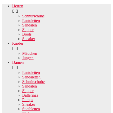
Herren


Schnürschuhe
Pantoletten
Sandalen
Slipper
Boots
Sneaker
Kinder


Mädchen
Jungen
Damen


Pantoletten
Sandaletten
Schnürschuhe
Sandalen
Slipper
Ballerinas
Pumps
Sneaker
Stiefeletten