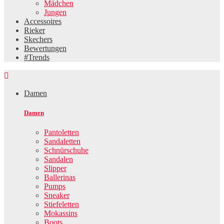
Mädchen
Jungen
Accessoires
Rieker
Skechers
Bewertungen
#Trends

Damen
Damen
Pantoletten
Sandaletten
Schnürschuhe
Sandalen
Slipper
Ballerinas
Pumps
Sneaker
Stiefeletten
Mokassins
Boots