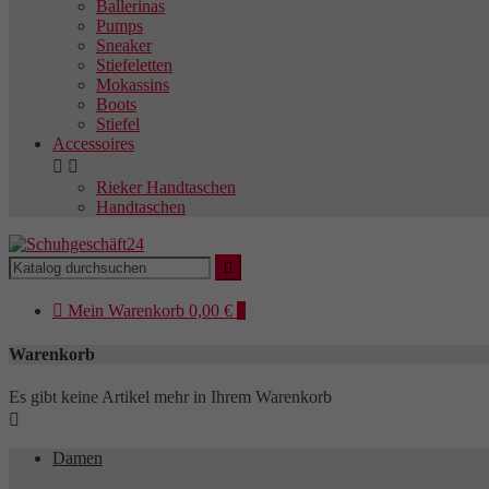
Ballerinas
Pumps
Sneaker
Stiefeletten
Mokassins
Boots
Stiefel
Accessoires


Rieker Handtaschen
Handtaschen


Mein
Warenkorb
0,00 €
0
Warenkorb
Es gibt keine Artikel mehr in Ihrem Warenkorb

Damen