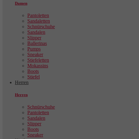
Damen
Pantoletten
Sandaletten
Schnürschuhe
Sandalen
Slipper
Ballerinas
Pumps
Sneaker
Stiefeletten
Mokassins
Boots
Stiefel
Herren
Herren
Schnürschuhe
Pantoletten
Sandalen
Slipper
Boots
Sneaker