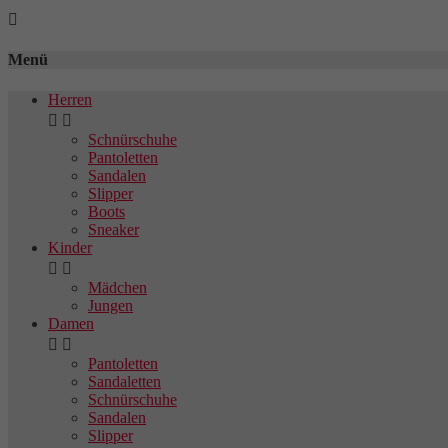

Menü
Herren


Schnürschuhe
Pantoletten
Sandalen
Slipper
Boots
Sneaker
Kinder


Mädchen
Jungen
Damen


Pantoletten
Sandaletten
Schnürschuhe
Sandalen
Slipper