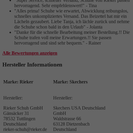
"Super Service, schneller Versand, Schuhe von Rieker passen
hervorragend. Sehr empfehlenswert!" - Tina
"Alles prima! Schuhe wie erwartet, Abwicklung reibungslos,
schnelles unkompliziertes Versand. Das Beizettel hat mir ein
Lächeln gezaubert. Liebe Tanja, ich lächle zurück und nehme
die Schuhe schon bald in den Urlaub" - Jolanta
"Danke für die schnelle Bearbeitung meiner Bestellung.!! Die
Schuhe trafen voll meine Erwartungen.!! Sie passen
hervorragend und sind sehr bequem." - Rainer
Alle Bewertungen anzeigen
Hersteller Informationen
Marke: Rieker
Marke: Skechers
Hersteller:
Hersteller:
Rieker Schuh GmbH
Skechers USA Deutschland
Gänsäcker 31
GmbH
78532 Tuttlingen
Waldstrasse 66
Deutschland
63128 Dietzenbach
rieker-schuh@rieker.de
Deutschland