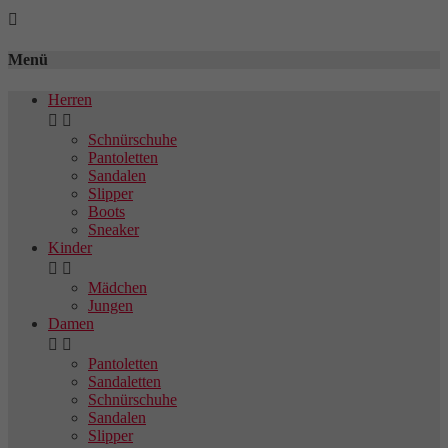

Menü
Herren


Schnürschuhe
Pantoletten
Sandalen
Slipper
Boots
Sneaker
Kinder


Mädchen
Jungen
Damen


Pantoletten
Sandaletten
Schnürschuhe
Sandalen
Slipper