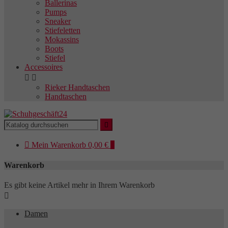
Ballerinas
Pumps
Sneaker
Stiefeletten
Mokassins
Boots
Stiefel
Accessoires


Rieker Handtaschen
Handtaschen


Mein
Warenkorb
0,00 €
0
Warenkorb
Es gibt keine Artikel mehr in Ihrem Warenkorb

Damen