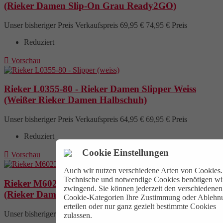
(Rieker Damen Slip-On Grau Ready2GO)
Unser bisheriger Preis
Verkaufspreis
69,95 €
74,95 €
Preis
Reduziert

Vorschau
Rieker L0355-80 - Rieker Damen Slipper Weiss
(Weißer Rieker Damen Halbschuh)
Unser bisheriger Preis
Verkaufspreis
64,95 €
69,95 €
Preis
Reduziert
Cookie Einstellungen

Vorschau
Auch wir nutzen verschiedene Arten von Cookies.
Technische und notwendige Cookies benötigen wi
Rieker M6023-45 - Rieker Damen Boots Grau
zwingend. Sie können jederzeit den verschiedenen
(Rieker Damen-Schnürstiefel Grau)
Cookie-Kategorien Ihre Zustimmung oder Ablehn
erteilen oder nur ganz gezielt bestimmte Cookies
Unser bisheriger Preis
Verkaufspreis
74,95 €
79,95 €
Preis
zulassen.