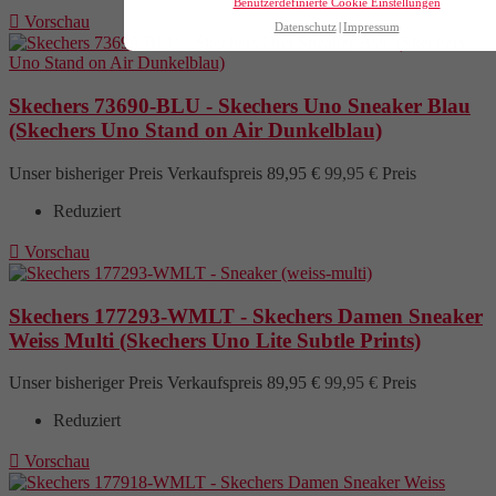
Benutzerdefinierte Cookie Einstellungen

Vorschau
Datenschutz
Impressum
Skechers 73690-BLU - Skechers Uno Sneaker Blau
(Skechers Uno Stand on Air Dunkelblau)
Unser bisheriger Preis
Verkaufspreis
89,95 €
99,95 €
Preis
Reduziert

Vorschau
Skechers 177293-WMLT - Skechers Damen Sneaker
Weiss Multi (Skechers Uno Lite Subtle Prints)
Unser bisheriger Preis
Verkaufspreis
89,95 €
99,95 €
Preis
Reduziert

Vorschau