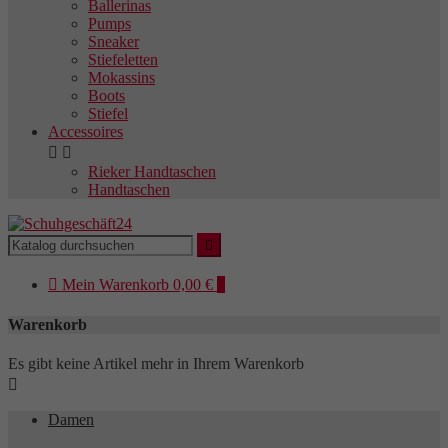
Ballerinas
Pumps
Sneaker
Stiefeletten
Mokassins
Boots
Stiefel
Accessoires


Rieker Handtaschen
Handtaschen


Mein
Warenkorb
0,00 €
0
Warenkorb
Es gibt keine Artikel mehr in Ihrem Warenkorb

Damen