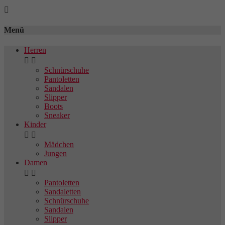

Menü
Herren


Schnürschuhe
Pantoletten
Sandalen
Slipper
Boots
Sneaker
Kinder


Mädchen
Jungen
Damen


Pantoletten
Sandaletten
Schnürschuhe
Sandalen
Slipper