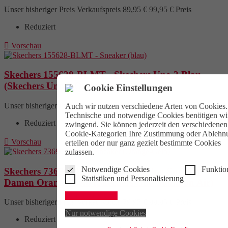
Unser bisheriger Preis
Verkaufspreis
89,95 €
99,95 €
Preis
Reduziert

Vorschau
Skechers 155628-BLMT - Skechers Uno 2 Blau
(Skechers Uno 2 Ombre Away)
Cookie Einstellungen
Unser bisheriger Preis
Verkaufspreis
89,95 €
99,95 €
Preis
Auch wir nutzen verschiedene Arten von Cookies.
Technische und notwendige Cookies benötigen wi
Reduziert
zwingend. Sie können jederzeit den verschiedenen
Cookie-Kategorien Ihre Zustimmung oder Ablehn

Vorschau
erteilen oder nur ganz gezielt bestimmte Cookies
zulassen.
Notwendige Cookies
Funktio
Skechers 73690-ORYL - Skechers Uno Sneaker
Statistiken und Personalisierung
Damen Orange-Gelb (Skechers Uno Stand on Air)
Alle akzeptieren
Unser bisheriger Preis
Verkaufspreis
79,95 €
99,95 €
Preis
Nur notwendige Cookies
Reduziert