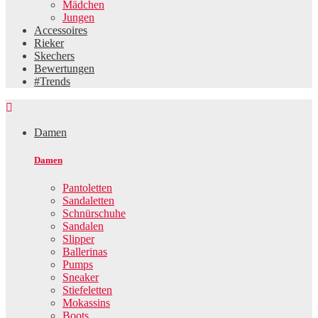
Mädchen
Jungen
Accessoires
Rieker
Skechers
Bewertungen
#Trends

Damen
Damen
Pantoletten
Sandaletten
Schnürschuhe
Sandalen
Slipper
Ballerinas
Pumps
Sneaker
Stiefeletten
Mokassins
Boots