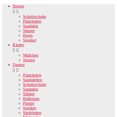
Herren


Schnürschuhe
Pantoletten
Sandalen
Slipper
Boots
Sneaker
Kinder


Mädchen
Jungen
Damen


Pantoletten
Sandaletten
Schnürschuhe
Sandalen
Slipper
Ballerinas
Pumps
Sneaker
Stiefeletten