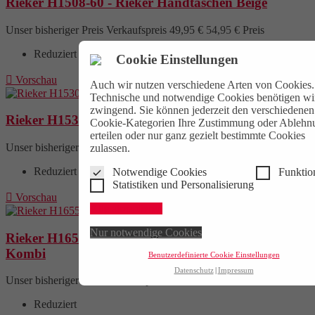
Rieker H1508-60 - Rieker Handtaschen Beige
Unser bisheriger Preis
Verkaufspreis
49,95 €
54,95 €
Preis
Reduziert
Cookie Einstellungen

Vorschau
Auch wir nutzen verschiedene Arten von Cookies.
Technische und notwendige Cookies benötigen wi
zwingend. Sie können jederzeit den verschiedenen
Rieker H1530-62 - Rieker Handtaschen Beige
Cookie-Kategorien Ihre Zustimmung oder Ablehn
erteilen oder nur ganz gezielt bestimmte Cookies
Unser bisheriger Preis
Verkaufspreis
49,95 €
54,95 €
Preis
zulassen.
Reduziert
Notwendige Cookies
Funktio
Statistiken und Personalisierung

Vorschau
Alle akzeptieren
Nur notwendige Cookies
Rieker H1655-90 - Rieker Handtaschen Schwarz
Kombi
Benutzerdefinierte Cookie Einstellungen
Datenschutz
Impressum
Unser bisheriger Preis
Verkaufspreis
54,95 €
59,95 €
Preis
Reduziert