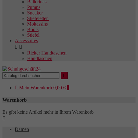
Ballerinas
Pumps
Sneaker
Stiefeletten
Mokassins
Boots
Stiefel
Accessoires


Rieker Handtaschen
Handtaschen


Mein
Warenkorb
0,00 €
0
Warenkorb
Es gibt keine Artikel mehr in Ihrem Warenkorb

Damen