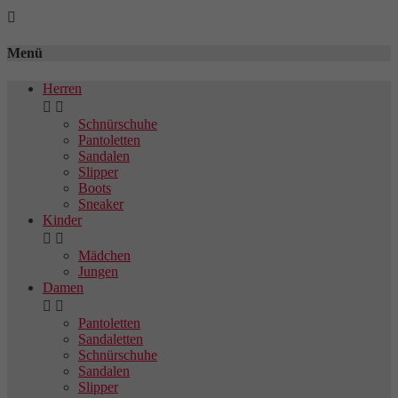

Menü
Herren


Schnürschuhe
Pantoletten
Sandalen
Slipper
Boots
Sneaker
Kinder


Mädchen
Jungen
Damen


Pantoletten
Sandaletten
Schnürschuhe
Sandalen
Slipper