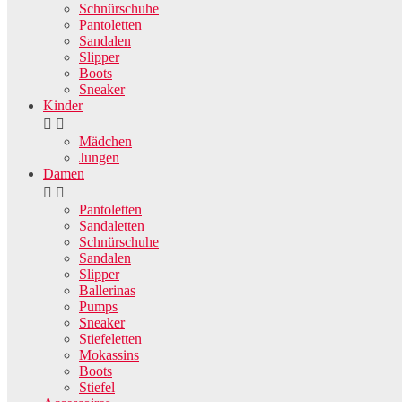
Schnürschuhe
Pantoletten
Sandalen
Slipper
Boots
Sneaker
Kinder


Mädchen
Jungen
Damen


Pantoletten
Sandaletten
Schnürschuhe
Sandalen
Slipper
Ballerinas
Pumps
Sneaker
Stiefeletten
Mokassins
Boots
Stiefel