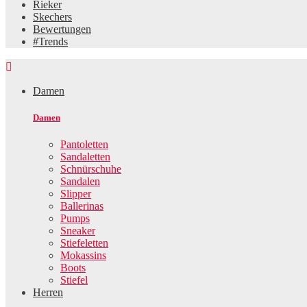
Rieker
Skechers
Bewertungen
#Trends

Damen
Damen
Pantoletten
Sandaletten
Schnürschuhe
Sandalen
Slipper
Ballerinas
Pumps
Sneaker
Stiefeletten
Mokassins
Boots
Stiefel
Herren