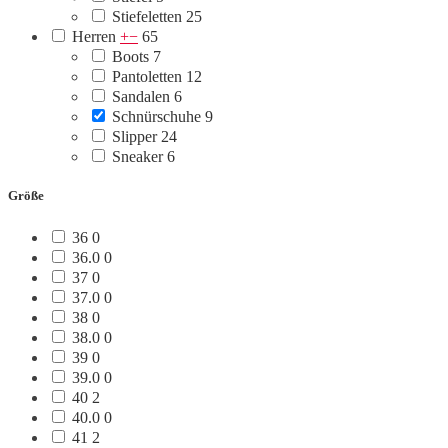
Stiefeletten
25
Herren
+
−
65
Boots
7
Pantoletten
12
Sandalen
6
Schnürschuhe
9
Slipper
24
Sneaker
6
Größe
36
0
36.0
0
37
0
37.0
0
38
0
38.0
0
39
0
39.0
0
40
2
40.0
0
41
2